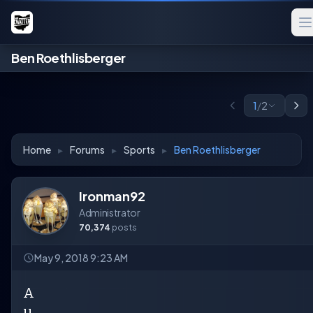
Ben Roethlisberger
1
/
2
Home
▸
Forums
▸
Sports
▸
Ben Roethlisberger
Ironman92
Administrator
70,374
posts
May 9, 2018 9:23 AM
A