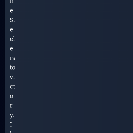
h
e
St
e
el
e
rs
to
vi
ct
o
r
y.
I