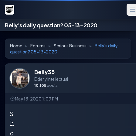
Belly's daily question? 05-13-2020
Home
▸
Forums
▸
Serious Business
▸
Belly's daily
question? 05-13-2020
Belly35
Elderly Intellectual
10,105
posts
May 13, 2020 1:09 PM
S
h
o