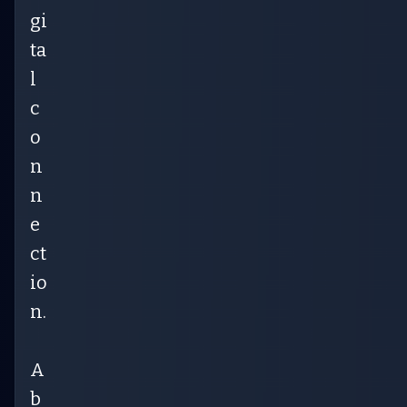
gi
ta
l
c
o
n
n
e
ct
io
n.
A
b